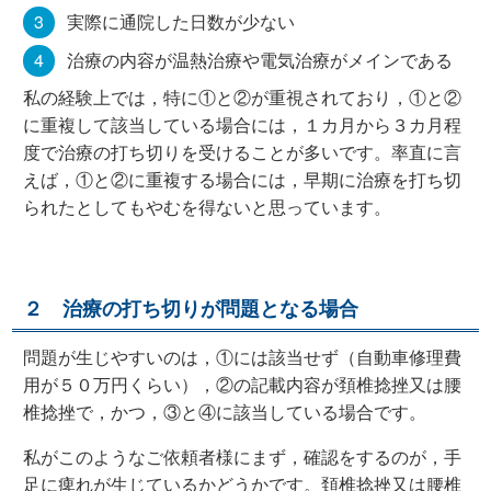
実際に通院した日数が少ない
治療の内容が温熱治療や電気治療がメインである
私の経験上では，特に①と②が重視されており，①と②
に重複して該当している場合には，１カ月から３カ月程
度で治療の打ち切りを受けることが多いです。率直に言
えば，①と②に重複する場合には，早期に治療を打ち切
られたとしてもやむを得ないと思っています。
２ 治療の打ち切りが問題となる場合
問題が生じやすいのは，①には該当せず（自動車修理費
用が５０万円くらい），②の記載内容が頚椎捻挫又は腰
椎捻挫で，かつ，③と④に該当している場合です。
私がこのようなご依頼者様にまず，確認をするのが，手
足に痺れが生じているかどうかです。頚椎捻挫又は腰椎