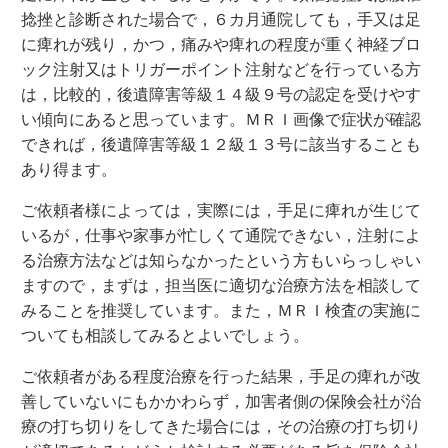
捻挫と診断された場合で，６カ月通院しても，手又は足
に痺れが残り，かつ，痛みや痺れの程度が重く神経ブロ
ック注射又はトリガーポイント注射などを行っている方
は，比較的，後遺障害等級１４級９号の認定を受けやす
い傾向にあると思っています。ＭＲＩ画像で症状が確認
できれば，後遺障害等級１２級１３号に該当することも
あり得ます。
ご依頼者様によっては，実際には，手足に痺れが生じて
いるが，仕事や家事が忙しくて通院できない，注射によ
る治療方法などは知らなかったという方もいらっしゃい
ますので，まずは，担当医に適切な治療方法を相談して
みることを推奨しています。また，ＭＲＩ検査の実施に
ついても相談してみるとよいでしょう。
ご依頼者がある程度治療を行った結果，手足の痺れが改
善していないにもかかわらず，加害者側の保険会社が治
療の打ち切りをしてきた場合には，その治療の打ち切り