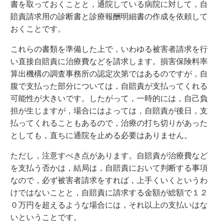
書を取っておくことと，通院している病院に対して，自
賠責請求用の診断書と診療報酬明細書の作成を依頼して
おくことです。
これらの書類を準備した上で，いわゆる被害者請求を行
い直接自賠責に治療費などを請求します。損害保険料率
算出機構の調査事務所の認定次第ではあるのですが，自
腹で支払った部分については，自賠責が支払ってくれる
可能性が大きいです。したがって，一時的には，自己負
担が生じますが，場合にはよっては，自賠責が後日，支
払ってくれることもあるので，治療の打ち切りがあった
としても，直ちに通院を止める必要はありません。
ただし，注意すべき点があります。自賠責が治療費など
を支払う否かは，結局は，自賠責において判断する事項
なので，必ず被害者請求をすれば，上手くいくというわ
けではないことと，自賠責に請求する金額が総額で１２
０万円を超えるような場合には，それ以上の支払いはな
いということです。